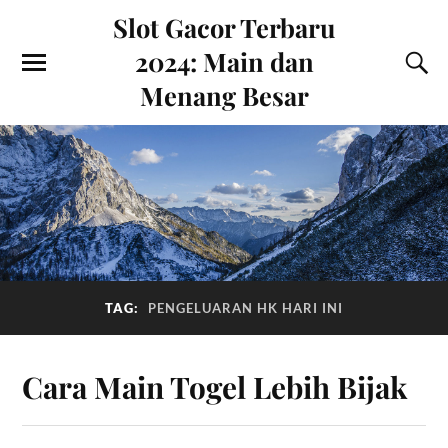
Slot Gacor Terbaru
2024: Main dan
Menang Besar
TAG:
PENGELUARAN HK HARI INI
Cara Main Togel Lebih Bijak