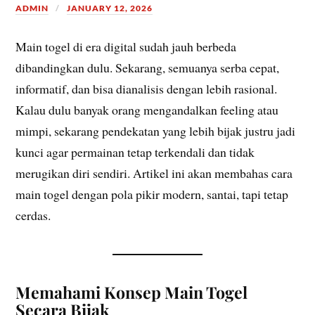
ADMIN
JANUARY 12, 2026
Main togel di era digital sudah jauh berbeda
dibandingkan dulu. Sekarang, semuanya serba cepat,
informatif, dan bisa dianalisis dengan lebih rasional.
Kalau dulu banyak orang mengandalkan feeling atau
mimpi, sekarang pendekatan yang lebih bijak justru jadi
kunci agar permainan tetap terkendali dan tidak
merugikan diri sendiri. Artikel ini akan membahas cara
main togel dengan pola pikir modern, santai, tapi tetap
cerdas.
Memahami Konsep Main Togel
Secara Bijak