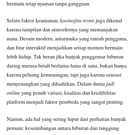
bermain tetap nyaman tanpa gangguan.
Selain faktor keamanan,
kasinojitu resmi
juga dikenal
karena tampilan dan atmosfernya yang memanjakan
mata. Desain modern, antarmuka yang ramah pengguna,
dan fitur interaktif menjadikan setiap momen bermain
lebih hidup. Tak heran jika banyak penggemar hiburan
daring merasa betah berlama-lama di sana, bukan hanya
karena peluang kemenangan, tapi juga karena sensasi
menyenangkan yang dihadirkan. Dalam dunia
judi
online
yang penuh variasi, kualitas dan kredibilitas
platform menjadi faktor pembeda yang sangat penting.
Namun, ada hal yang sering luput dari perhatian banyak
pemain: keseimbangan antara hiburan dan tanggung