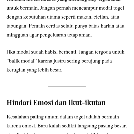
untuk bermain. Jangan pernah mencampur modal togel
dengan kebutuhan utama seperti makan, cicilan, atau
tabungan. Pemain cerdas selalu punya batas harian atau
mingguan agar pengeluaran tetap aman.
Jika modal sudah habis, berhenti. Jangan tergoda untuk
“balik modal” karena justru sering berujung pada
kerugian yang lebih besar.
Hindari Emosi dan Ikut-ikutan
Kesalahan paling umum dalam togel adalah bermain
karena emosi. Baru kalah sedikit langsung pasang besar,