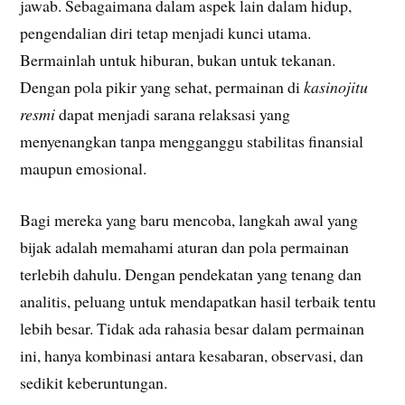
jawab. Sebagaimana dalam aspek lain dalam hidup,
pengendalian diri tetap menjadi kunci utama.
Bermainlah untuk hiburan, bukan untuk tekanan.
Dengan pola pikir yang sehat, permainan di
kasinojitu
resmi
dapat menjadi sarana relaksasi yang
menyenangkan tanpa mengganggu stabilitas finansial
maupun emosional.
Bagi mereka yang baru mencoba, langkah awal yang
bijak adalah memahami aturan dan pola permainan
terlebih dahulu. Dengan pendekatan yang tenang dan
analitis, peluang untuk mendapatkan hasil terbaik tentu
lebih besar. Tidak ada rahasia besar dalam permainan
ini, hanya kombinasi antara kesabaran, observasi, dan
sedikit keberuntungan.