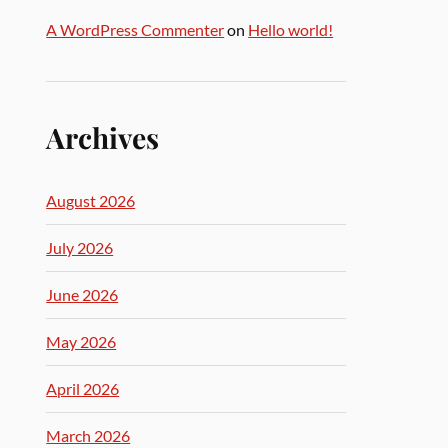
A WordPress Commenter
on
Hello world!
Archives
August 2026
July 2026
June 2026
May 2026
April 2026
March 2026