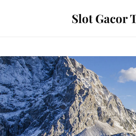
Slot Gacor 