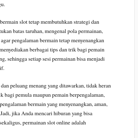
gu.
bermain slot tetap membutuhkan strategi dan
ukan batas taruhan, mengenal pola permainan,
ci agar pengalaman bermain tetap menyenangkan
menyediakan berbagai tips dan trik bagi pemain
, sehingga setiap sesi permainan bisa menjadi
f.
dan peluang menang yang ditawarkan, tidak heran
Baik bagi pemula maupun pemain berpengalaman,
n pengalaman bermain yang menyenangkan, aman,
Jadi, jika Anda mencari hiburan yang bisa
ekaligus, permainan slot online adalah