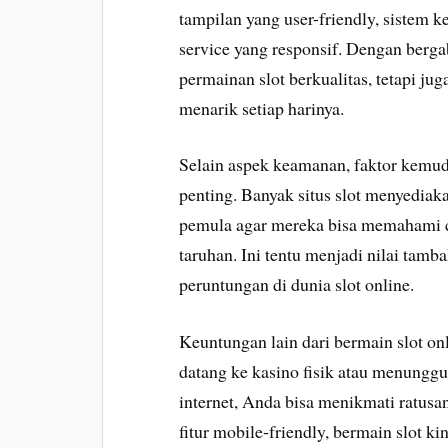
tampilan yang user-friendly, sistem 
service yang responsif. Dengan berga
permainan slot berkualitas, tetapi 
menarik setiap harinya.
Selain aspek keamanan, faktor kemu
penting. Banyak situs slot menyediak
pemula agar mereka bisa memahami 
taruhan. Ini tentu menjadi nilai tamb
peruntungan di dunia slot online.
Keuntungan lain dari bermain slot onl
datang ke kasino fisik atau menunggu
internet, Anda bisa menikmati ratusa
fitur mobile-friendly, bermain slot ki