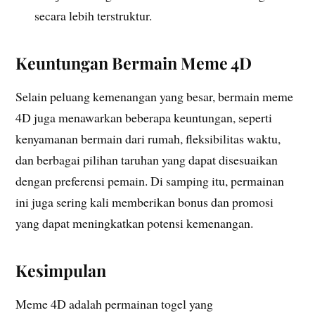
secara lebih terstruktur.
Keuntungan Bermain Meme 4D
Selain peluang kemenangan yang besar, bermain meme
4D juga menawarkan beberapa keuntungan, seperti
kenyamanan bermain dari rumah, fleksibilitas waktu,
dan berbagai pilihan taruhan yang dapat disesuaikan
dengan preferensi pemain. Di samping itu, permainan
ini juga sering kali memberikan bonus dan promosi
yang dapat meningkatkan potensi kemenangan.
Kesimpulan
Meme 4D adalah permainan togel yang