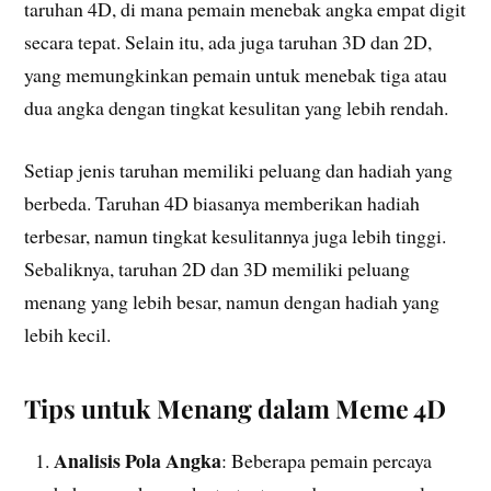
taruhan 4D, di mana pemain menebak angka empat digit
secara tepat. Selain itu, ada juga taruhan 3D dan 2D,
yang memungkinkan pemain untuk menebak tiga atau
dua angka dengan tingkat kesulitan yang lebih rendah.
Setiap jenis taruhan memiliki peluang dan hadiah yang
berbeda. Taruhan 4D biasanya memberikan hadiah
terbesar, namun tingkat kesulitannya juga lebih tinggi.
Sebaliknya, taruhan 2D dan 3D memiliki peluang
menang yang lebih besar, namun dengan hadiah yang
lebih kecil.
Tips untuk Menang dalam Meme 4D
Analisis Pola Angka
: Beberapa pemain percaya