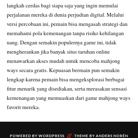
langkah cerdas bagi siapa saja yang ingin memulai
perjalanan mereka di dunia perjudian digital. Melalui
versi percobaan ini, pemain bisa mengasah strategi dan
memahami pola kemenangan tanpa risiko kehilangan
uang. Dengan semakin populernya game ini, tidak
mengherankan jika banyak situs taruhan online
menawarkan akses mudah untuk mencoba mahjong
ways secara gratis. Kepuasan bermain pun semakin
lengkap karena pemain bisa mengeksplorasi berbagai
fitur menarik yang disediakan, serta merasakan sensasi
kemenangan yang memuaskan dari game mahjong ways
favorit mereka.
&
POWERED BY
WORDPRESS
THEME BY
ANDERS NORÉN