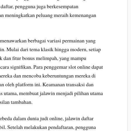
daftar, pengguna juga berkesempatan
an meningkatkan peluang meraih kemenangan
t menawarkan berbagai variasi permainan yang
. Mulai dari tema klasik hingga modern, setiap
ik dan fitur bonus melimpah, yang mampu
ara signifikan. Para penggemar slot online dapat
mereka dan mencoba keberuntungan mereka di
n oleh platform ini. Keamanan transaksi dan
s utama, membuat jalawin menjadi pilihan utama
silan tambahan.
rbeda dalam dunia judi online, jalawin daftar
bil. Setelah melakukan pendaftaran, pengguna