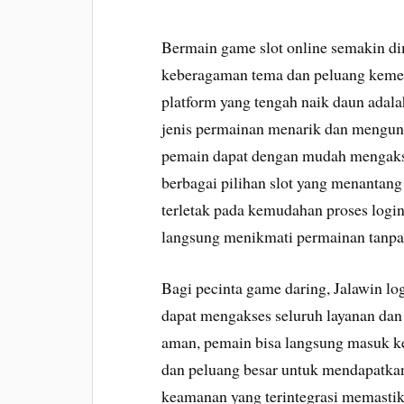
Bermain game slot online semakin di
keberagaman tema dan peluang kemen
platform yang tengah naik daun adal
jenis permainan menarik dan mengunt
pemain dapat dengan mudah mengakses
berbagai pilihan slot yang menantan
terletak pada kemudahan proses logi
langsung menikmati permainan tanpa 
Bagi pecinta game daring, Jalawin lo
dapat mengakses seluruh layanan dan f
aman, pemain bisa langsung masuk ke
dan peluang besar untuk mendapatkan 
keamanan yang terintegrasi memastik