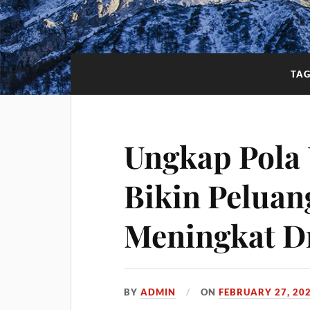
TA
Ungkap Pola
Bikin Pelua
Meningkat Dr
BY
ADMIN
ON
FEBRUARY 27, 20