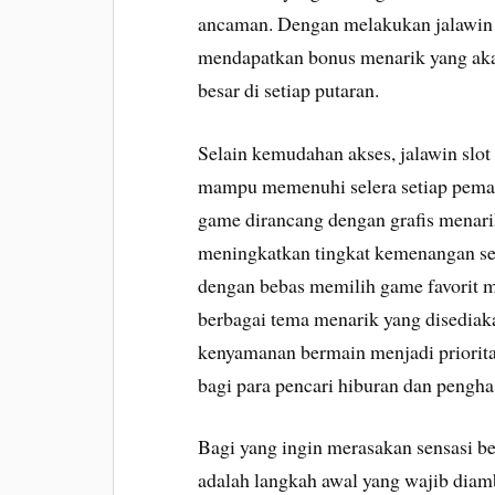
ancaman. Dengan melakukan jalawin 
mendapatkan bonus menarik yang ak
besar di setiap putaran.
Selain kemudahan akses, jalawin slo
mampu memenuhi selera setiap pemain
game dirancang dengan grafis menar
meningkatkan tingkat kemenangan sec
dengan bebas memilih game favorit 
berbagai tema menarik yang disediaka
kenyamanan bermain menjadi priorita
bagi para pencari hiburan dan pengha
Bagi yang ingin merasakan sensasi be
adalah langkah awal yang wajib diam