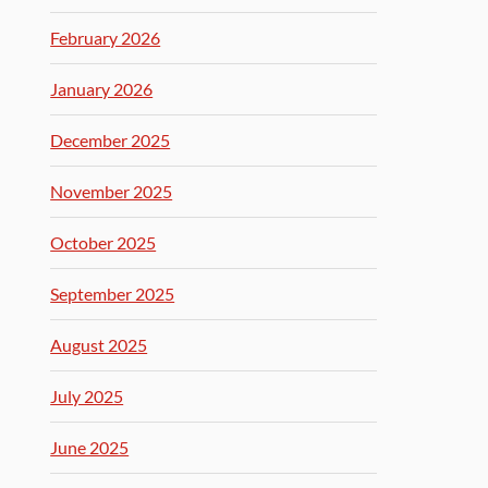
February 2026
January 2026
December 2025
November 2025
October 2025
September 2025
August 2025
July 2025
June 2025