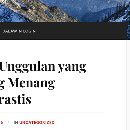
:
JALAWIN LOGIN
 Unggulan yang
ng Menang
astis
26
IN
UNCATEGORIZED