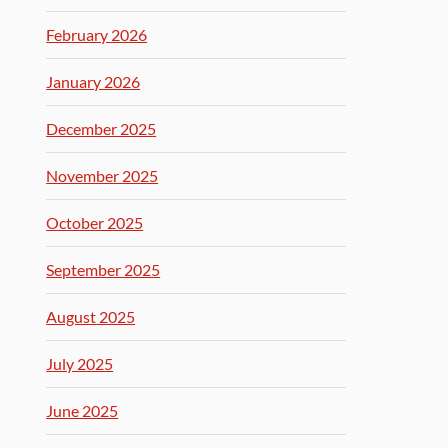
February 2026
January 2026
December 2025
November 2025
October 2025
September 2025
August 2025
July 2025
June 2025