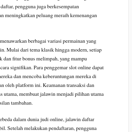
daftar, pengguna juga berkesempatan
an meningkatkan peluang meraih kemenangan
t menawarkan berbagai variasi permainan yang
. Mulai dari tema klasik hingga modern, setiap
ik dan fitur bonus melimpah, yang mampu
ara signifikan. Para penggemar slot online dapat
mereka dan mencoba keberuntungan mereka di
n oleh platform ini. Keamanan transaksi dan
s utama, membuat jalawin menjadi pilihan utama
silan tambahan.
rbeda dalam dunia judi online, jalawin daftar
bil. Setelah melakukan pendaftaran, pengguna