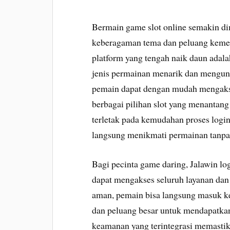
Bermain game slot online semakin di
keberagaman tema dan peluang kemen
platform yang tengah naik daun adal
jenis permainan menarik dan mengunt
pemain dapat dengan mudah mengakses
berbagai pilihan slot yang menantan
terletak pada kemudahan proses logi
langsung menikmati permainan tanpa 
Bagi pecinta game daring, Jalawin lo
dapat mengakses seluruh layanan dan f
aman, pemain bisa langsung masuk ke
dan peluang besar untuk mendapatkan 
keamanan yang terintegrasi memastik