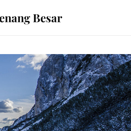
Menang Besar