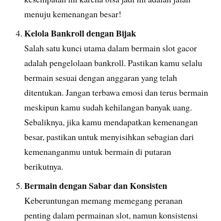
menuju kemenangan besar!
Kelola Bankroll dengan Bijak
Salah satu kunci utama dalam bermain slot gacor
adalah pengelolaan bankroll. Pastikan kamu selalu
bermain sesuai dengan anggaran yang telah
ditentukan. Jangan terbawa emosi dan terus bermain
meskipun kamu sudah kehilangan banyak uang.
Sebaliknya, jika kamu mendapatkan kemenangan
besar, pastikan untuk menyisihkan sebagian dari
kemenanganmu untuk bermain di putaran
berikutnya.
Bermain dengan Sabar dan Konsisten
Keberuntungan memang memegang peranan
penting dalam permainan slot, namun konsistensi