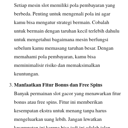
Setiap mesin slot memiliki pola pembayaran yang
berbeda. Penting untuk mengenali pola ini agar
kamu bisa mengatur strategi bermain. Cobalah
untuk bermain dengan taruhan kecil terlebih dahulu
untuk mengetahui bagaimana mesin berfungsi
sebelum kamu memasang taruhan besar. Dengan
memahami pola pembayaran, kamu bisa
meminimalisir risiko dan memaksimalkan
keuntungan.
Manfaatkan Fitur Bonus dan Free Spins
Banyak permainan slot gacor yang menawarkan fitur
bonus atau free spins. Fitur ini memberikan
kesempatan ekstra untuk menang tanpa harus
mengeluarkan uang lebih. Jangan lewatkan
kesempatan ini karena bisa jadi ini adalah jalan