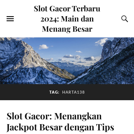
Slot Gacor Terbaru
2024: Main dan
Menang Besar
TAG:
HARTA138
Slot Gacor: Menangkan
Jackpot Besar dengan Tips