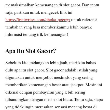
memaksimalkan kemenangan di slot gacor. Dan tentu
saja, pastikan untuk mengecek link ini
https://frsiiwrites.com/dhoka-poetry/
untuk referensi
tambahan yang bisa memberikanmu lebih banyak
informasi tentang trik kemenangan!
Apa Itu Slot Gacor?
Sebelum kita melangkah lebih jauh, mari kita bahas
dulu apa itu slot gacor. Slot gacor adalah istilah yang
digunakan untuk menyebut mesin slot yang sering
memberikan kemenangan besar atau jackpot. Mesin ini
dikenal dengan pembayaran yang lebih sering
dibandingkan dengan mesin slot biasa. Tentu saja, siapa
yang tidak ingin merasakan sensasi menang besar di