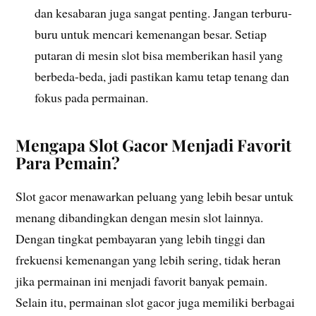
dan kesabaran juga sangat penting. Jangan terburu-
buru untuk mencari kemenangan besar. Setiap
putaran di mesin slot bisa memberikan hasil yang
berbeda-beda, jadi pastikan kamu tetap tenang dan
fokus pada permainan.
Mengapa Slot Gacor Menjadi Favorit
Para Pemain?
Slot gacor menawarkan peluang yang lebih besar untuk
menang dibandingkan dengan mesin slot lainnya.
Dengan tingkat pembayaran yang lebih tinggi dan
frekuensi kemenangan yang lebih sering, tidak heran
jika permainan ini menjadi favorit banyak pemain.
Selain itu, permainan slot gacor juga memiliki berbagai