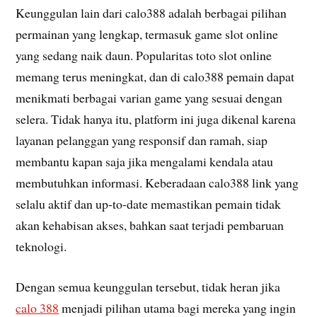
Keunggulan lain dari calo388 adalah berbagai pilihan
permainan yang lengkap, termasuk game slot online
yang sedang naik daun. Popularitas toto slot online
memang terus meningkat, dan di calo388 pemain dapat
menikmati berbagai varian game yang sesuai dengan
selera. Tidak hanya itu, platform ini juga dikenal karena
layanan pelanggan yang responsif dan ramah, siap
membantu kapan saja jika mengalami kendala atau
membutuhkan informasi. Keberadaan calo388 link yang
selalu aktif dan up-to-date memastikan pemain tidak
akan kehabisan akses, bahkan saat terjadi pembaruan
teknologi.
Dengan semua keunggulan tersebut, tidak heran jika
calo 388
menjadi pilihan utama bagi mereka yang ingin