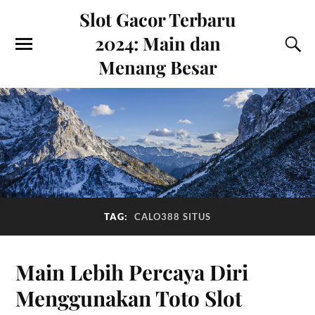
Slot Gacor Terbaru
2024: Main dan
Menang Besar
TAG:
CALO388 SITUS
Main Lebih Percaya Diri
Menggunakan Toto Slot