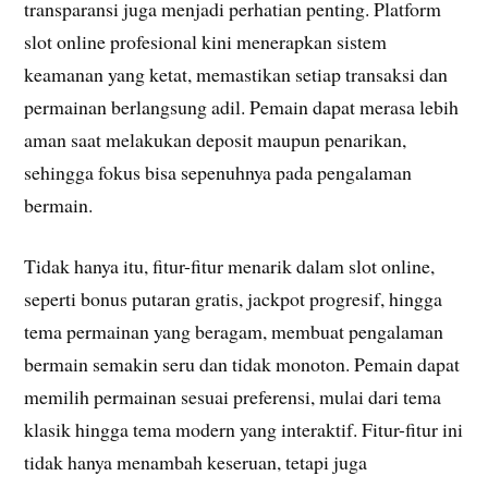
transparansi juga menjadi perhatian penting. Platform
slot online profesional kini menerapkan sistem
keamanan yang ketat, memastikan setiap transaksi dan
permainan berlangsung adil. Pemain dapat merasa lebih
aman saat melakukan deposit maupun penarikan,
sehingga fokus bisa sepenuhnya pada pengalaman
bermain.
Tidak hanya itu, fitur-fitur menarik dalam slot online,
seperti bonus putaran gratis, jackpot progresif, hingga
tema permainan yang beragam, membuat pengalaman
bermain semakin seru dan tidak monoton. Pemain dapat
memilih permainan sesuai preferensi, mulai dari tema
klasik hingga tema modern yang interaktif. Fitur-fitur ini
tidak hanya menambah keseruan, tetapi juga