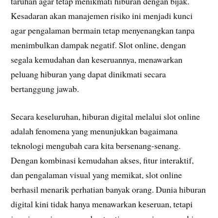
taruhan agar tetap menikmati hiburan dengan bijak.
Kesadaran akan manajemen risiko ini menjadi kunci
agar pengalaman bermain tetap menyenangkan tanpa
menimbulkan dampak negatif. Slot online, dengan
segala kemudahan dan keseruannya, menawarkan
peluang hiburan yang dapat dinikmati secara
bertanggung jawab.
Secara keseluruhan, hiburan digital melalui slot online
adalah fenomena yang menunjukkan bagaimana
teknologi mengubah cara kita bersenang-senang.
Dengan kombinasi kemudahan akses, fitur interaktif,
dan pengalaman visual yang memikat, slot online
berhasil menarik perhatian banyak orang. Dunia hiburan
digital kini tidak hanya menawarkan keseruan, tetapi