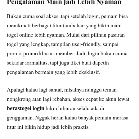
Pengalaman Main Jadi Lebih Nyaman
Bukan cuma soal akses, tapi setelah login, pemain bisa
menikmati berbagai fitur tambahan yang bikin main
togel online lebih nyaman. Mulai dari pilihan pasaran
togel yang lengkap, tampilan user-friendly, sampai
promo-promo khusus member. Jadi, login bukan cuma
sekadar formalitas, tapi juga tiket buat dapetin
pengalaman bermain yang lebih eksklusif.
Apalagi kalau lagi santai, misalnya nunggu teman
nongkrong atau lagi rebahan, akses cepat ke akun lewat
berastogel login
bikin hiburan selalu ada di
genggaman. Nggak heran kalau banyak pemain merasa
fitur ini bikin hidup jadi lebih praktis.