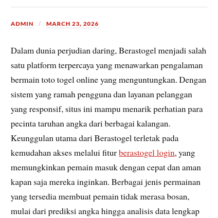
ADMIN
MARCH 23, 2026
Dalam dunia perjudian daring, Berastogel menjadi salah
satu platform terpercaya yang menawarkan pengalaman
bermain toto togel online yang menguntungkan. Dengan
sistem yang ramah pengguna dan layanan pelanggan
yang responsif, situs ini mampu menarik perhatian para
pecinta taruhan angka dari berbagai kalangan.
Keunggulan utama dari Berastogel terletak pada
kemudahan akses melalui fitur
berastogel login
, yang
memungkinkan pemain masuk dengan cepat dan aman
kapan saja mereka inginkan. Berbagai jenis permainan
yang tersedia membuat pemain tidak merasa bosan,
mulai dari prediksi angka hingga analisis data lengkap