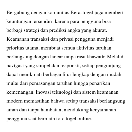
Bergabung dengan komunitas Berastogel juga memberi
keuntungan tersendiri, karena para pengguna bisa
berbagi strategi dan prediksi angka yang akurat.
Keamanan transaksi dan privasi pengguna menjadi
prioritas utama, membuat semua aktivitas taruhan
berlangsung dengan lancar tanpa rasa khawatir. Melalui
navigasi yang simpel dan responsif, setiap pengunjung
dapat menikmati berbagai fitur lengkap dengan mudah,
mulai dari pemasangan taruhan hingga penarikan
kemenangan. Inovasi teknologi dan sistem keamanan
modern memastikan bahwa setiap transaksi berlangsung
aman dan tanpa hambatan, mendukung kenyamanan
pengguna saat bermain toto togel online.