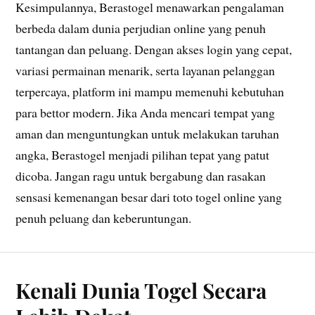
Kesimpulannya, Berastogel menawarkan pengalaman
berbeda dalam dunia perjudian online yang penuh
tantangan dan peluang. Dengan akses login yang cepat,
variasi permainan menarik, serta layanan pelanggan
terpercaya, platform ini mampu memenuhi kebutuhan
para bettor modern. Jika Anda mencari tempat yang
aman dan menguntungkan untuk melakukan taruhan
angka, Berastogel menjadi pilihan tepat yang patut
dicoba. Jangan ragu untuk bergabung dan rasakan
sensasi kemenangan besar dari toto togel online yang
penuh peluang dan keberuntungan.
Kenali Dunia Togel Secara