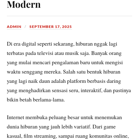
Modern
ADMIN
SEPTEMBER 17, 2025
Di era digital seperti sekarang, hiburan nggak lagi
terbatas pada televisi atau musik saja. Banyak orang
yang mulai mencari pengalaman baru untuk mengisi
waktu senggang mereka. Salah satu bentuk hiburan
yang lagi naik daun adalah platform berbasis daring
yang menghadirkan sensasi seru, interaktif, dan pastinya
bikin betah berlama-lama.
Internet membuka peluang besar untuk menemukan
dunia hiburan yang jauh lebih variatif. Dari game
kasual, film streaming, sampai ruang komunitas online,