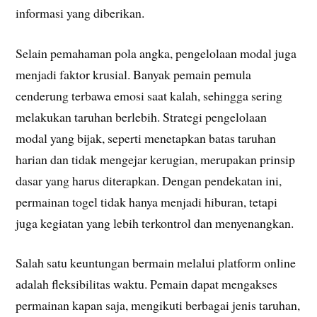
informasi yang diberikan.
Selain pemahaman pola angka, pengelolaan modal juga
menjadi faktor krusial. Banyak pemain pemula
cenderung terbawa emosi saat kalah, sehingga sering
melakukan taruhan berlebih. Strategi pengelolaan
modal yang bijak, seperti menetapkan batas taruhan
harian dan tidak mengejar kerugian, merupakan prinsip
dasar yang harus diterapkan. Dengan pendekatan ini,
permainan togel tidak hanya menjadi hiburan, tetapi
juga kegiatan yang lebih terkontrol dan menyenangkan.
Salah satu keuntungan bermain melalui platform online
adalah fleksibilitas waktu. Pemain dapat mengakses
permainan kapan saja, mengikuti berbagai jenis taruhan,